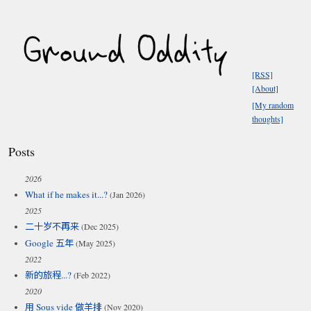
[RSS]
[About]
[My random
thoughts]
Posts
2026
What if he makes it...?
(Jan 2026)
2025
二十岁不再来
(Dec 2025)
Google 五年
(May 2025)
2022
新的旅程...?
(Feb 2022)
2020
用 Sous vide 做羊排
(Nov 2020)